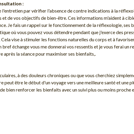
sultation :
'entretien par vérifier l'absence de contre indications à la réflex
s et de vos objectifs de bien-être. Ces informations m'aident à ci
e. Je fais un rappel sur le fonctionnement de la réflexologie, ses b
ique où vous pouvez vous détendre pendant que j'exerce des press
 Cela vise à stimuler les fonctions naturelles du corps et à favoriser
n bref échange vous me donnerai vos ressentis et je vous ferai un r
 après la séance pour maximiser ses bienfaits,.
ulaires, à des douleurs chroniques ou que vous cherchiez simplemen
re peut être le début d'un voyage vers une meilleure santé et une p
 de bien renforcer les bienfaits avec un suivi plus ou moins proche